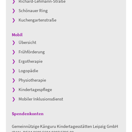
Richard-Lehmann-Straße
Schönauer Ring
Kuchengartenstraße
Mobil
Übersicht
Frühförderu
ng
Ergotherapie
Logopädie
Physiotherapie
Kindertagespflege
Mobiler Inklusionsdienst
Spendenkonten
Gemeinnützige Känguru Kindertagesstätten Leipzig GmbH