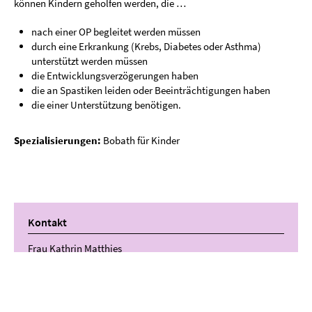
können Kindern geholfen werden, die …
nach einer OP begleitet werden müssen
durch eine Erkrankung (Krebs, Diabetes oder Asthma)
unterstützt werden müssen
die Entwicklungsverzögerungen haben
die an Spastiken leiden oder Beeinträchtigungen haben
die einer Unterstützung benötigen.
Spezialisierungen:
Bobath für Kinder
Kontakt
Frau Kathrin Matthies
E-Mail:
kathrin.matthies@ifb-stiftung.de
Telefon:
+49 341 268206 73
Mobil:
+49 173 747 89 55